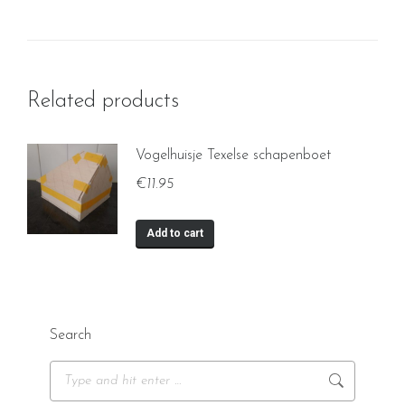
Related products
Vogelhuisje Texelse schapenboet
€
11.95
Add to cart
Search
Search: