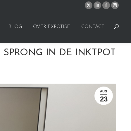
X
Linkedin
Facebook
Instagr
page
page
page
page
opens
opens
opens
opens
BLOG
OVER EXPOTISE
CONTACT
Search:
in
in
in
in
new
new
new
new
window
window
window
window
SPRONG IN DE INKTPOT
AUG
23