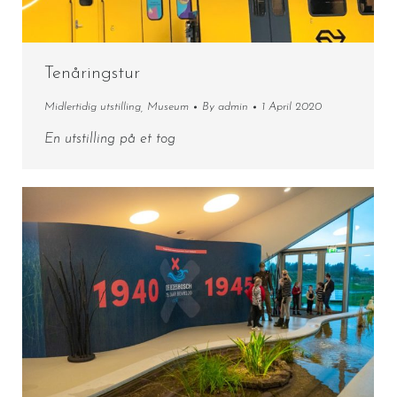
Tenåringstur
Midlertidig utstilling
,
Museum
By
admin
1 April 2020
En utstilling på et tog