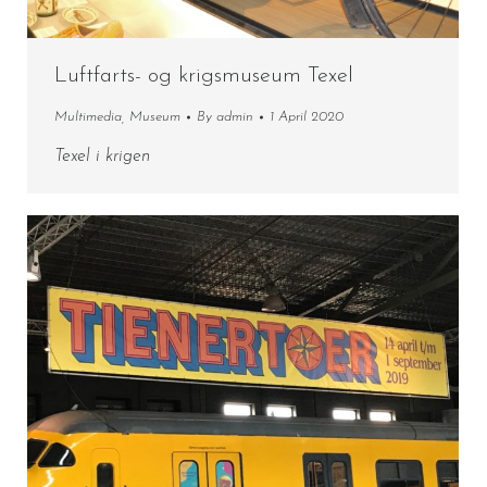
Luftfarts- og krigsmuseum Texel
Multimedia
,
Museum
By
admin
1 April 2020
Texel i krigen