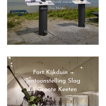
Een educatieve culturele wandelroute
door Den Helder
Fort Kijkduin –
Tentoonstelling Slag
bij Groote Keeten
5 June 2021
Toen het Engelse leger de Bataafse