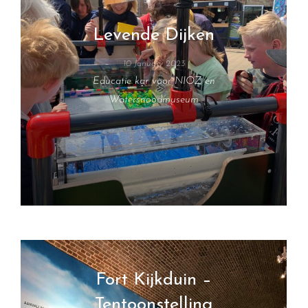
Levende Dijken
10 January 2023
Educatie kar voor NIOZ en
Watersnoodmuseum
Fort Kijkduin –
Tentoonstelling