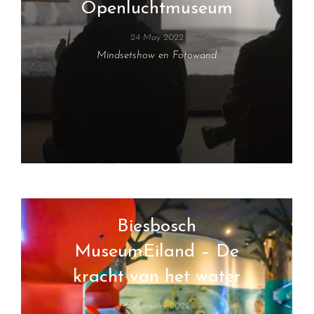
Openluchtmuseum
24 May 2022
Mindsetshow en Fotowand
Biesbosch
MuseumEiland – De
kracht van het water
20 January 2022