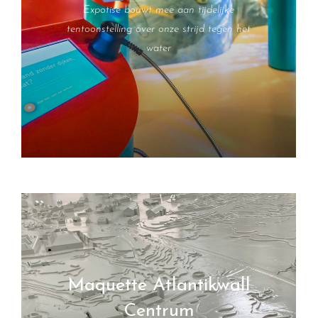
Expotise bouwt mee aan tijdelijke
tentoonstelling over onze strijd tegen het
water
Maquette Atlantikwall
Centrum