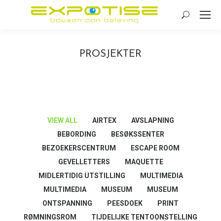
Search:
PROSJEKTER
VIEW ALL
AIRTEX
AVSLAPNING
BEBORDING
BESØKSSENTER
BEZOEKERSCENTRUM
ESCAPE ROOM
GEVELLETTERS
MAQUETTE
MIDLERTIDIG UTSTILLING
MULTIMEDIA
MULTIMEDIA
MUSEUM
MUSEUM
ONTSPANNING
PEESDOEK
PRINT
RØMNINGSROM
TIJDELIJKE TENTOONSTELLING