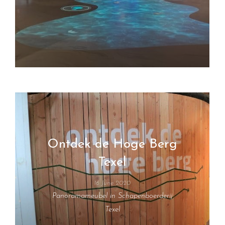
Ontdek de Hoge Berg
Texel
16 June 2020
Panoramameubel in Schapenboerderij
Texel