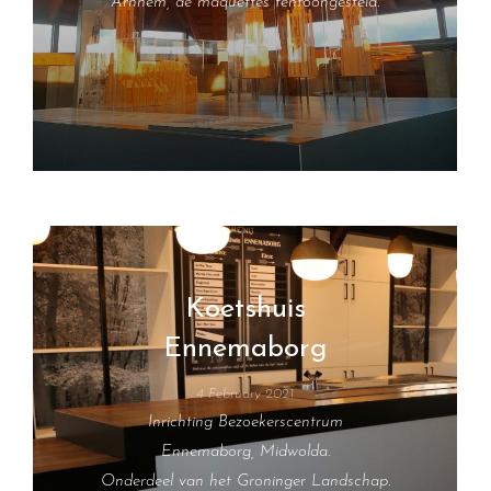
Arnhem, de maquettes tentoongesteld.
Koetshuis
Ennemaborg
4 February 2021
Inrichting Bezoekerscentrum
Ennemaborg, Midwolda.
Onderdeel van het Groninger Landschap.